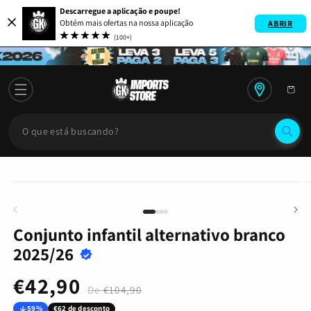
Descarregue a aplicação e poupe!
tar para o conteúdo
Obtém mais ofertas na nossa aplicação
ABRIR
(100+)
ra a informação do produto
Conjunto infantil alternativo branco
2025/26
€42,90
Preço normal
Preço de saldo
€104,90
59%
€62 de desconto