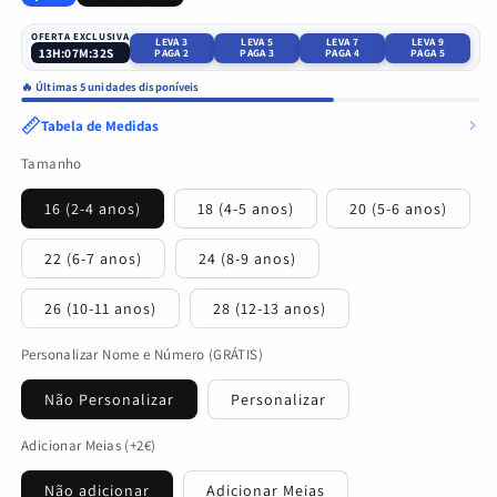
OFERTA EXCLUSIVA
LEVA 3
LEVA 5
LEVA 7
LEVA 9
13
H:
07
M:
31
S
PAGA 2
PAGA 3
PAGA 4
PAGA 5
🔥 Últimas 5 unidades disponíveis
Tabela de Medidas
Tamanho
16 (2-4 anos)
18 (4-5 anos)
20 (5-6 anos)
22 (6-7 anos)
24 (8-9 anos)
26 (10-11 anos)
28 (12-13 anos)
Personalizar Nome e Número (GRÁTIS)
Não Personalizar
Personalizar
Adicionar Meias (+2€)
Não adicionar
Adicionar Meias