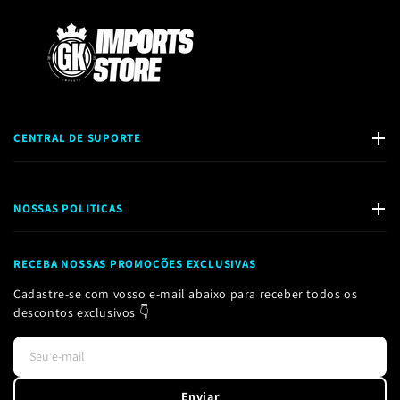
App Store
Disponível no
Google Play
CENTRAL DE SUPORTE
📧
E-mail:
gkistore2023@gmail.com
💬
WhatsApp:
+351 912 442 910
NOSSAS POLITICAS
POLITICA DE PRIVACIDADE
RECEBA NOSSAS PROMOÇÕES EXCLUSIVAS
POLITICA DE TROCAS
DIREITO DE ARREPENDIMENTO (UE)
Cadastre-se com vosso e-mail abaixo para receber todos os
descontos exclusivos 👇
Seu e-mail
Enviar