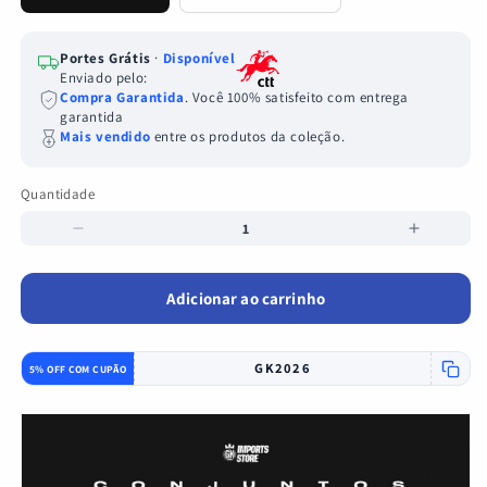
Portes Grátis
·
Disponível
Enviado pelo:
Compra Garantida
. Você 100% satisfeito com entrega
garantida
Mais vendido
entre os produtos da coleção.
Quantidade
Quantidade
Diminuir a quantidade de Conjunto infantil alternativo bran
Aumentar a
Adicionar ao carrinho
GK2026
5% OFF COM CUPÃO